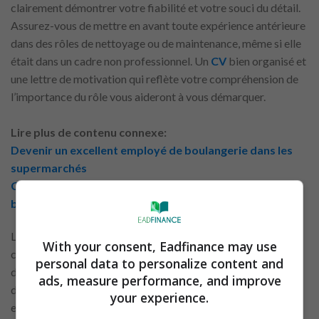
clairement démontrer votre fiabilité et votre souci du détail.
Assurez-vous de mettre en avant toute expérience antérieure
dans des rôles de nettoyage ou de maintenance, même si elle
était dans un cadre non professionnel. Un
CV
bien organisé et
une lettre de motivation qui reflète votre compréhension de
l’importance du rôle vous aideront à vous démarquer.
Lire plus de contenu connexe:
Devenir un excellent employé de boulangerie dans les
supermarchés
Comment décrocher un poste de préposé à la
boulangerie dans votre supermarché local
L’entretien pour un
poste
d’assistant de nettoyage peut se
With your consent, Eadfinance may use
concentrer sur des questions pratiques, telles que la manière
personal data to personalize content and
dont vous géreriez des tâches de nettoyage spécifiques ou
ads, measure performance, and improve
dont vous prioriseriez vos responsabilités dans un
your experience.
environnement occupé. Soyez prêt à discuter de vos