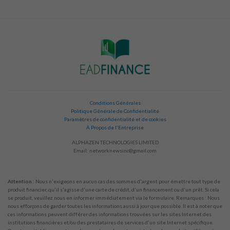
Conditions Générales
Politique Générale de Confidentialité
Paramètres de confidentialité et de cookies
À Propos de l'Entreprise
ALPHAZEN TECHNOLOGIES LIMITED
Email:
networknewsinc@gmail.com
Attention :
Nous n'exigeons en aucun cas des sommes d'argent pour émettre tout type de
produit financier, qu'il s'agisse d'une carte de crédit, d'un financement ou d'un prêt. Si cela
se produit, veuillez nous en informer immédiatement via le formulaire. Remarques : Nous
nous efforçons de garder toutes les informations aussi à jour que possible. Il est à noter que
ces informations peuvent différer des informations trouvées sur les sites Internet des
institutions financières et/ou des prestataires de services d'un site Internet spécifique.