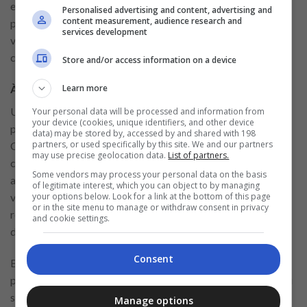
expériences passées et de la façon dont elles vous ont
Personalised advertising and content, advertising and
content measurement, audience research and
préparé à ce rôle. Montrer une attitude proactive et une
services development
volonté d’apprendre peut considérablement augmenter vos
chances d’être embauché.
Store and/or access information on a device
À quoi s’attendre après l’embauche
Learn more
Une fois embauché, vous recevrez une formation sur les
Your personal data will be processed and information from
your device (cookies, unique identifiers, and other device
procédures et protocoles de nettoyage spécifiques à
Aldi
.
data) may be stored by, accessed by and shared with 198
partners, or used specifically by this site. We and our partners
Cette formation est conçue pour s’assurer que vous
may use precise geolocation data.
List of partners.
comprenez les attentes de l’entreprise et que vous pouvez
Some vendors may process your personal data on the basis
accomplir vos tâches du mieux que vous le pouvez. Aldi
of legitimate interest, which you can object to by managing
valorise l’amélioration continue, alors soyez ouvert aux
your options below. Look for a link at the bottom of this page
or in the site menu to manage or withdraw consent in privacy
retours et prêt à vous adapter à mesure que vous progressez
and cookie settings.
dans le rôle.
Consent
Bien que le poste d’assistant de nettoyage puisse être votre
point de départ,
Aldi
offre des opportunités de croissance au
sein de l’entreprise. De nombreux employés commencent à
Manage options