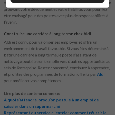
des postes d’entrée et évoluent vers des rôles plus avancés. En
prouvant votre dévouement et votre fiabilité, vous pourriez
être envisagé pour des postes avec plus de responsabilités à
l’avenir.
Construire une carrière à long terme chez Aldi
Aldi est connu pour valoriser ses employés et offrir un
environnement de travail favorable. Si vous êtes déterminé à
bâtir une carrière à long terme, le poste d’assistant de
nettoyage peut être un tremplin vers d’autres opportunités au
sein de l’entreprise. Restez concentré, continuez à apprendre,
et profitez des programmes de formation offerts par
Aldi
pour améliorer vos compétences.
Lire plus de contenu connexe:
À quoi s’attendre lorsqu’on postule à un emploi de
caissier dans un supermarché
Représentant du service clientèle : comment réussir le