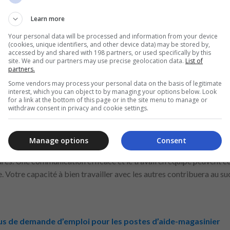
 les protocoles et les procédures de nettoyage du magasin. Deman
 et utilisez-les pour améliorer vos performances. Être proactif et 
Learn more
nouveau rôle.
Your personal data will be processed and information from your device
(cookies, unique identifiers, and other device data) may be stored by,
accessed by and shared with 198 partners, or used specifically by this
t
de nettoyage offre des opportunités d’amélioration continue et 
site. We and our partners may use precise geolocation data.
List of
des programmes de formation ou des ateliers pour vous aider à amé
partners.
e des protocoles de sécurité. Profitez de ces opportunités pour a
Some vendors may process your personal data on the basis of legitimate
interest, which you can object to by managing your options below. Look
ières pratiques et produits de nettoyage garantira que vous continue
for a link at the bottom of this page or in the site menu to manage or
withdraw consent in privacy and cookie settings.
es de travail en équipe
tif
soit de maintenir la propreté, travailler efficacement avec vos 
Manage options
Consent
des relations avec les membres de votre équipe et collaborez pour 
ûres. Une communication efficace et le travail en équipe peuvent 
e. Votre capacité à bien travailler avec les autres contribuera au s
us de demande d’emploi pour les postes d’aide-magasinier