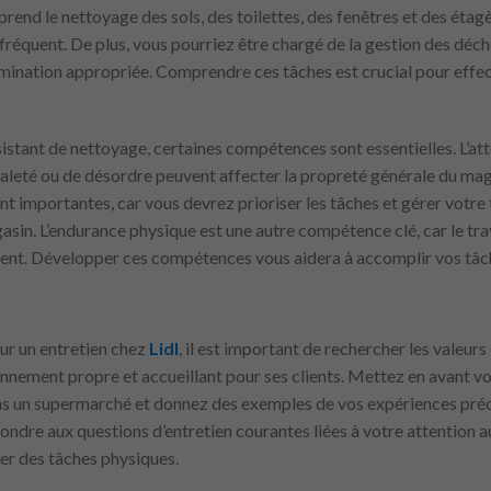
end le nettoyage des sols, des toilettes, des fenêtres et des étagèr
fréquent. De plus, vous pourriez être chargé de la gestion des déche
élimination appropriée. Comprendre ces tâches est crucial pour effec
sistant de nettoyage, certaines compétences sont essentielles. L’atte
aleté ou de désordre peuvent affecter la propreté générale du ma
t importantes, car vous devrez prioriser les tâches et gérer votr
asin. L’endurance physique est une autre compétence clé, car le tra
nt. Développer ces compétences vous aidera à accomplir vos tâch
ur un entretien chez
Lidl
, il est important de rechercher les valeurs
ironnement propre et accueillant pour ses clients. Mettez en avant
ns un supermarché et donnez des exemples de vos expériences pré
ondre aux questions d’entretien courantes liées à votre attention au
rer des tâches physiques.