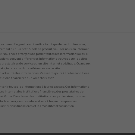
sommes d'argent pour émettre tout type de produit financier,
ncement ou d'un prêt. Si cela se produit, veuillez nous en informer
 Nous nous efforçons de garder toutes les informations aussi à
rmations peuvent différer des informations trouvées sur les sites
s prestataires de services d'un site Internet spécifique. Quant aux
ts, tous les produits référencés sur ce site
'actualité des informations. Pensez toujours à lire les conditions
titutions financières que vous choisissez.
tenir toutes les informations à jour et exactes. Ces informations
ites Internet des institutions financières, des prestataires de
pécifique. Dans le cas des institutions non partenaires, tous les
ir la mise à jour des informations. Chaque fois que vous
 institutions financières et les modalités d'acquisition.