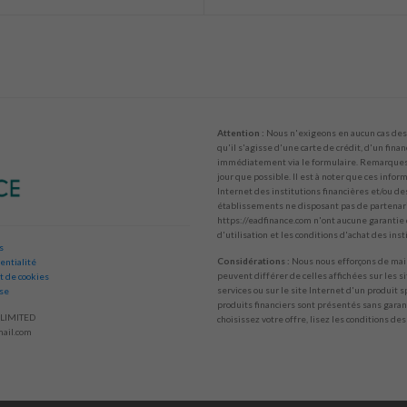
Attention :
Nous n'exigeons en aucun cas des 
qu'il s'agisse d'une carte de crédit, d'un fina
immédiatement via le formulaire. Remarques :
jour que possible. Il est à noter que ces info
Internet des institutions financières et/ou de
établissements ne disposant pas de partenaria
https://eadfinance.com n'ont aucune garantie d
d'utilisation et les conditions d'achat des ins
s
Considérations :
Nous nous efforçons de main
entialité
peuvent différer de celles affichées sur les s
t de cookies
services ou sur le site Internet d'un produit s
ise
produits financiers sont présentés sans garant
LIMITED
choisissez votre offre, lisez les conditions des
ail.com