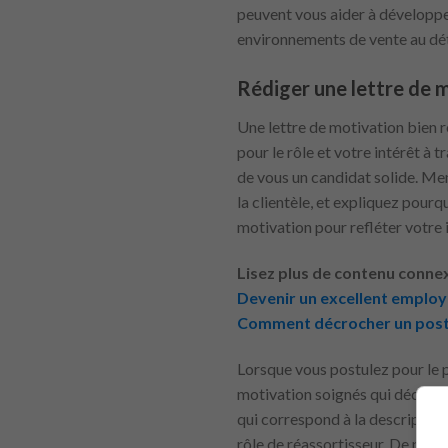
peuvent vous aider à développe
environnements de vente au dét
Rédiger une lettre de 
Une lettre de motivation bien 
pour le rôle et votre intérêt à
de vous un candidat solide. Me
la clientèle, et expliquez pourq
motivation pour refléter votre i
Lisez plus de contenu conne
Devenir un excellent employ
Comment décrocher un poste
Lorsque vous postulez pour le p
motivation soignés qui décrive
qui correspond à la description
rôle de réassortisseur. De plu