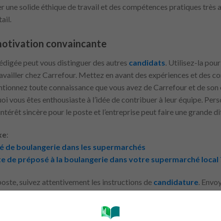
r une solide éthique de travail et des compétences pratiques très 
ail.
motivation convaincante
rédigée peut vous distinguer des autres
candidats
. Utilisez-la po
 travailler chez Carrefour. Mettez en avant des expériences et des 
ntionnez toute connaissance que vous avez de Carrefour et de son
uoi vous êtes enthousiaste à l’idée de contribuer à leur équipe. Pers
ntérêt sincère pour le poste et l’entreprise peut faire une grande d
xe
:
é de boulangerie dans les supermarchés
 de préposé à la boulangerie dans votre supermarché local 
oste, suivez attentivement les instructions de
candidature
. Envo
nt clairement vos qualifications. Assurez-vous de mettre en évide
 du poste. L’attention aux détails lors du processus de candidatur
s, assurez-vous que tous vos documents de candidature sont exempt