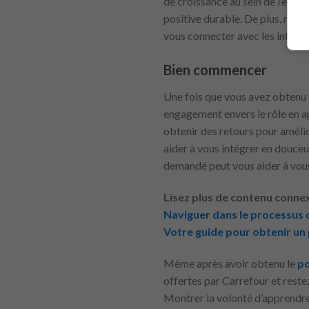
de croissance au sein de l’entr
positive durable. De plus, main
vous connecter avec les intervi
Bien commencer
Une fois que vous avez obtenu 
engagement envers le rôle en a
obtenir des retours pour améli
aider à vous intégrer en douceur
demandé peut vous aider à vou
Lisez plus de contenu conne
Naviguer dans le processus 
Votre guide pour obtenir un 
Même après avoir obtenu le
p
offertes par Carrefour et reste
Montrer la volonté d’apprendre 