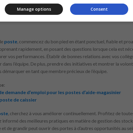
eprise. Montrer votre enthousiasme à apprendre et à contribuer peu
tenir une attitude positive et enthousiaste tout au long du processu
Manage options
Consent
eweurs sur un plan personnel.
le
poste
, commencez du bon pied en étant ponctuel, fiable et pro
pprenant rapidement, en posant des questions lorsque cela est néce
orer vos performances. Établir de bonnes relations avec vos collèg
 dans l’équipe. De plus, prendre des initiatives et montrer la volont
s démarquer en tant que membre précieux de l’équipe.
xe
:
de demande d’emploi pour les postes d’aide-magasinier
poste de caissier
oste
, cherchez à vous améliorer continuellement. Profitez de tout
z informé des meilleures pratiques en matière de gestion des stocks 
et de grandir peut ouvrir des portes à d’autres opportunités au sein