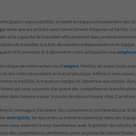
 principales responsabilités incluent le réapprovisionnement des ét
garantie que les articles sont correctement étiquetés et tarifés. Ce
ails et la capacité de travailler efficacement dans un environnement
ables de travailler à la fois de manière indépendante et en équipe. 
éparer efficacement et à démontrer votre adéquation aux
employ
ière étape de votre recherche
d’
emploi
. Mettez en avant toute exp
tèle ou des rôles nécessitant un travail physique. Même si vous n’avez
me la fiabilité, le travail en équipe et l’attention aux détails. Ass
rtinent qui vous a permis d’acquérir des compétences transférabl
ées dans l’annonce pour le poste de réassortisseur chez Carrefour
irecte, envisagez d’acquérir des compétences pertinentes par le bi
 les
entrepôts
, les épiceries ou même le bénévolat dans des banqu
les vous aideront à vous familiariser avec la gestion des stocks, l
 toutes des compétences pertinentes pour un poste de réassortisseur