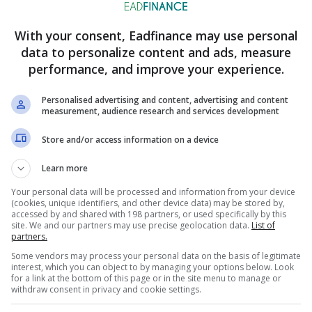
la reflète votre engagement et votre souci du détail.
With your consent, Eadfinance may use personal
n
entretien
, prenez le temps de bien vous préparer. Faites des rec
data to personalize content and ads, measure
înez-vous à répondre aux questions d’entretien courantes, telles que
performance, and improve your experience.
proche du travail en équipe. Soyez prêt à discuter de toute expéri
té à accomplir des tâches physiques efficacement. En outre, réfléch
Personalised advertising and content, advertising and content
measurement, audience research and services development
pour montrer votre intérêt et votre compréhension du rôle.
Store and/or access information on a device
ences
Learn more
êt à démontrer vos compétences pratiques. Cela pourrait inclure la 
Your personal data will be processed and information from your device
tocks dans le passé, votre approche pour maintenir un espace de tr
(cookies, unique identifiers, and other device data) may be stored by,
les produits sont correctement approvisionnés et étiquetés. Fou
accessed by and shared with 198 partners, or used specifically by this
site. We and our partners may use precise geolocation data.
List of
ence et votre préparation pour le rôle. De plus, montrer une attitud
partners.
ssortir comme un candidat exceptionnel.
Some vendors may process your personal data on the basis of legitimate
interest, which you can object to by managing your options below. Look
c vos
intervieweurs
peut faire une grande différence. Montrez un i
for a link at the bottom of this page or in the site menu to manage or
withdraw consent in privacy and cookie settings.
réfléchies sur l’équipe avec laquelle vous travaillerez, les attentes