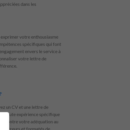
appréciées dans les
ur exprimer votre enthousiasme
compétences spécifiques qui font
 engagement envers le service à
onnaliser votre lettre de
ifférence.
?
yez un CV et une lettre de
nce toute expérience spécifique
e démontre votre adéquation au
s d’erreurs et formatés de