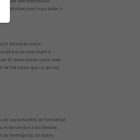
t laisser une impression
s d’entretien peut vous aider à
actif. Montrez votre
ssaire et en cherchant à
ues et superviseurs peut vous
é de faire plus que ce qui est
es les opportunités de formation
et de service à la clientèle.
 de l’entreprise. En outre,