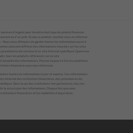
sommes d'argent pour émettre tout type de produit financier,
ncement ou d'un prêt. Si cela se produit, veuillez nous en informer
 Nous nous efforçons de garder toutes les informations aussi à
rmations peuvent différer des informations trouvées sur les sites
s prestataires de services d'un site Internet spécifique. Quant aux
ts, tous les produits référencés sur ce site
'actualité des informations. Pensez toujours à lire les conditions
titutions financières que vous choisissez.
tenir toutes les informations à jour et exactes. Ces informations
ites Internet des institutions financières, des prestataires de
pécifique. Dans le cas des institutions non partenaires, tous les
ir la mise à jour des informations. Chaque fois que vous
 institutions financières et les modalités d'acquisition.