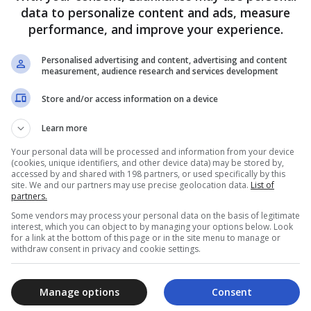
data to personalize content and ads, measure
performance, and improve your experience.
Personalised advertising and content, advertising and content
 Primaire Terminée
measurement, audience research and services development
Store and/or access information on a device
Learn more
Your personal data will be processed and information from your device
 Primaire Terminée
(cookies, unique identifiers, and other device data) may be stored by,
accessed by and shared with 198 partners, or used specifically by this
site. We and our partners may use precise geolocation data.
List of
partners.
re cette équipe prospère, le processus est simple :
Some vendors may process your personal data on the basis of legitimate
interest, which you can object to by managing your options below. Look
for a link at the bottom of this page or in the site menu to manage or
o, où vous trouverez une liste complète des postes vacants disponi
withdraw consent in privacy and cookie settings.
rrespond le mieux à vos compétences et à vos intérêts, puis clique
Manage options
Consent