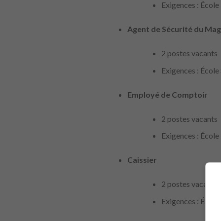
Exigences : École
Agent de Sécurité du Mag
2 postes vacants
Exigences : École
Employé de Comptoir
2 postes vacants
Exigences : École
Caissier
2 postes vacants,
Exigences : École