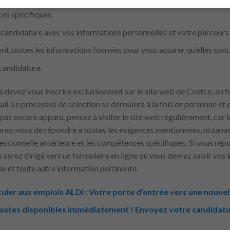
 toutes les exigences mentionnées, y compris votre formation aca
es spécifiques.
 candidature avec vos informations personnelles et votre parcours
t toutes les informations fournies pour vous assurer qu’elles sont 
candidature.
s devez vous inscrire exclusivement sur le site web de Costco, en 
l. Le processus de sélection se déroulera à la fois en personne et en
 pas encore apparu, pensez à visiter le site web régulièrement, car 
rez-vous de répondre à toutes les exigences mentionnées, notamme
ssionnelle antérieure et les compétences spécifiques. Si vous répo
 serez dirigé vers un formulaire en ligne où vous devrez saisir vos
e et toute autre information pertinente.
er aux emplois ALDI : Votre porte d’entrée vers une nouvell
postes disponibles immédiatement ! Envoyez votre candidatu