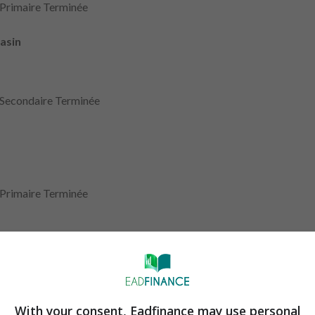
 Primaire Terminée
asin
 Secondaire Terminée
 Primaire Terminée
 exclusivement réservés aux Personnes en Situation de Handicap
 Secondaire Terminée
With your consent, Eadfinance may use personal