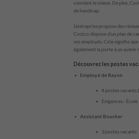
convient le mieux. De plus, Cos
de handicap.
L’entreprise propose des rémuné
Costco dispose d’un plan de ca
ses employés. Cela signifie qu
également la porte à un avenir r
Découvrez les postes vaca
Employé de Rayon
4 postes vacants 
Exigences : École
Assistant Boucher
3 postes vacants