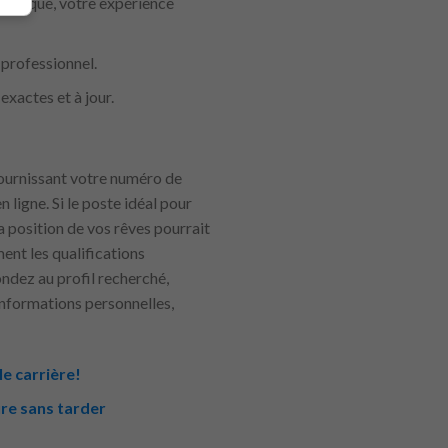
démique, votre expérience
 professionnel.
exactes et à jour.
fournissant votre numéro de
 ligne. Si le poste idéal pour
la position de vos rêves pourrait
nt les qualifications
ndez au profil recherché,
 informations personnelles,
e carrière!
re sans tarder