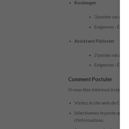
Boulanger
3 postes vacants
Exigences : École
Assistant Pâtissier
2 postes vacants
Exigences : École
Comment Postuler
Si vous êtes intéressé à rejoind
Visitez le site web de Costc
Sélectionnez le poste qui co
d’informations.