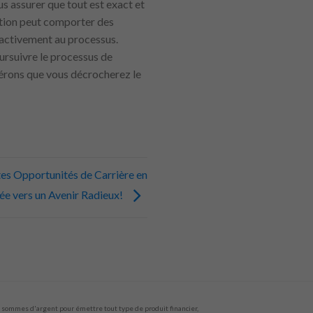
s assurer que tout est exact et
ection peut comporter des
r activement au processus.
oursuivre le processus de
érons que vous décrocherez le
es Opportunités de Carrière en
ée vers un Avenir Radieux!
sommes d'argent pour émettre tout type de produit financier,