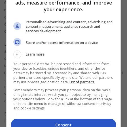
ads, measure performance, and improve
Curriculum_Vitae_Prenom_Nom.pdf ». Évitez les formats
your experience.
modifiables comme .doc. Une présentation professionnelle,
qu’elle soit numérique ou papier, est souvent le premier
Personalised advertising and content, advertising and
élément qui distingue votre profil de celui des autres
content measurement, audience research and
candidats.
services development
Store and/or access information on a device
Les grandes entreprises utilisent souvent des systèmes de tri
automatique (ATS) pour filtrer les curriculum vitae. Afin
Learn more
d’éviter que votre document ne soit rejeté automatiquement,
Your personal data will be processed and information from
utilisez un format simple, sans tableaux, images ou colonnes
your device (cookies, unique identifiers, and other device
multiples. Reprenez les mots-clés utilisés dans l’offre d’emploi
data) may be stored by, accessed by and shared with 198
partners, or used specifically by this site. We and our partners
: « manutention », « réassort », « réception de marchandises »,
may use precise geolocation data.
List of partners.
etc. Ces termes augmentent la visibilité de votre curriculum
Some vendors may process your personal data on the basis
vitae dans les logiciels de sélection, ce qui peut ensuite
of legitimate interest, which you can object to by managing
your options below. Look for a link at the bottom of this page
déboucher sur une lecture par un recruteur humain.
or in the site menu to manage or withdraw consent in privacy
and cookie settings.
Relisez attentivement votre curriculum vitae avant de
l’envoyer. Les fautes d’orthographe ou de grammaire, les
Consent