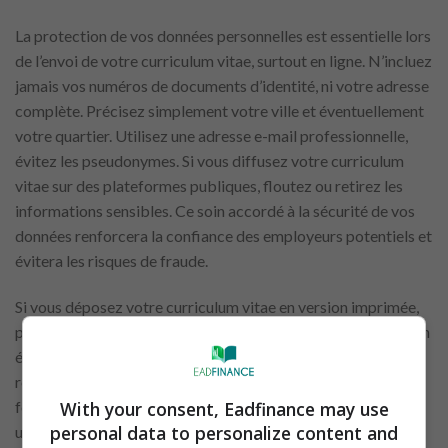
La protection de vos données personnelles est essentielle lors
de l’envoi de votre curriculum vitae, surtout en ligne. N’incluez
jamais vos numéros de documents d’identité, ni votre adresse
complète. Précisez simplement votre ville et éventuellement
votre quartier. Utilisez une adresse e-mail professionnelle,
évitez les pseudonymes. Si vous diffusez votre curriculum
vitae sur des plateformes publiques, floutez ou retirez les
informations sensibles. Ce soin accordé à la sécurité de vos
données renforcera la confiance des employeurs potentiels et
évitera les risques de fraude.
Si vous déposez votre curriculum vitae en version imprimée,
privilégiez une présentation propre et soignée : papier en bon
état, sans plis ni taches. Cela montre du respect pour le
recruteur. Pour les envois numériques, utilisez toujours le
format PDF, ce qui garantit une mise en page stable. Donnez
With your consent, Eadfinance may use
personal data to personalize content and
un nom clair à votre fichier, tel que «